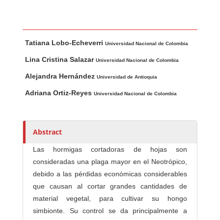
Main Article Content
A
Tatiana Lobo-Echeverri
u
Universidad Nacional de Colombia
t
Lina Cristina Salazar
Universidad Nacional de Colombia
h
Alejandra Hernández
Universidad de Antioquia
o
r
Adriana Ortiz-Reyes
Universidad Nacional de Colombia
s
Abstract
Las hormigas cortadoras de hojas son
consideradas una plaga mayor en el Neotrópico,
debido a las pérdidas económicas considerables
que causan al cortar grandes cantidades de
material vegetal, para cultivar su hongo
simbionte. Su control se da principalmente a