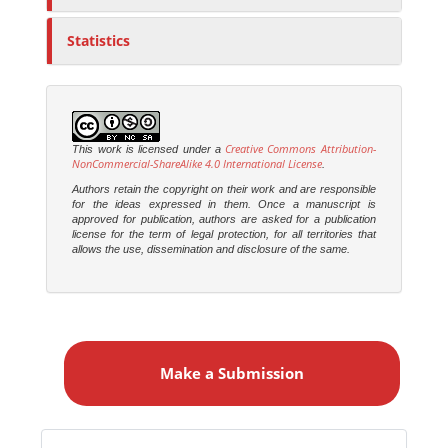
Statistics
Creative Commons Attribution-
This work is licensed under a
NonCommercial-ShareAlike 4.0 International License
.
Authors retain the copyright on their work and are responsible
for the ideas expressed in them. Once a manuscript is
approved for publication, authors are asked for a publication
license for the term of legal protection, for all territories that
allows the use, dissemination and disclosure of the same.
M
a
Make a Submission
k
e
a
Identifiers