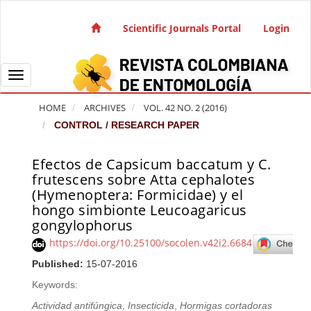
Quick jump to page content
Main Navigation
Scientific Journals Portal
Login
Main Content
Sidebar
Toggle navigation
HOME
ARCHIVES
VOL. 42 NO. 2 (2016)
CONTROL / RESEARCH PAPER
Efectos de Capsicum baccatum y C.
Article Sidebar
frutescens sobre Atta cephalotes
(Hymenoptera: Formicidae) y el
hongo simbionte Leucoagaricus
gongylophorus
https://doi.org/10.25100/socolen.v42i2.6684
Published:
15-07-2016
Keywords:
Actividad antifúngica
,
Insecticida
,
Hormigas cortadoras