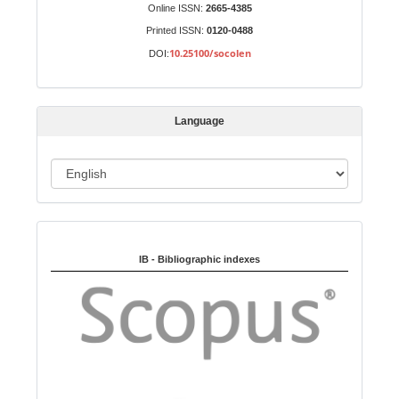
S
Online ISSN:
2665-4385
u
Printed ISSN:
0120-0488
b
10.25100/socolen
DOI:
m
i
s
Language
s
i
o
L
n
a
n
Indexed in:
g
u
IB - Bibliographic indexes
a
g
e