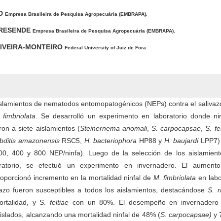
AD
Empresa Brasileira de Pesquisa Agropecuária (EMBRAPA).
 RESENDE
Empresa Brasileira de Pesquisa Agropecuária (EMBRAPA).
LIVEIRA-MONTEIRO
Federal University of Juiz de Fora
slamientos de nematodos entomopatogénicos (NEPs) contra el salivazo
fimbriolata
. Se desarrolló un experimento en laboratorio donde ni
ron a siete aislamientos (
Steinernema anomali
,
S. carpocapsae
,
S. fe
bditis amazonensis
RSC5,
H. bacteriophora
HP88 y
H. baujardi
LPP7) 
00, 400 y 800 NEP/ninfa). Luego de la selección de los aislamien
oratorio, se efectuó un experimento en invernadero. El aument
oporcionó incremento en la mortalidad ninfal de
M. fimbriolata
en labo
vazo fueron susceptibles a todos los aislamientos, destacándose
S. r
rtalidad, y S.
feltiae
con un 80%. El desempeño en invernadero
 aislados, alcanzando una mortalidad ninfal de 48% (
S
.
carpocapsae)
y 