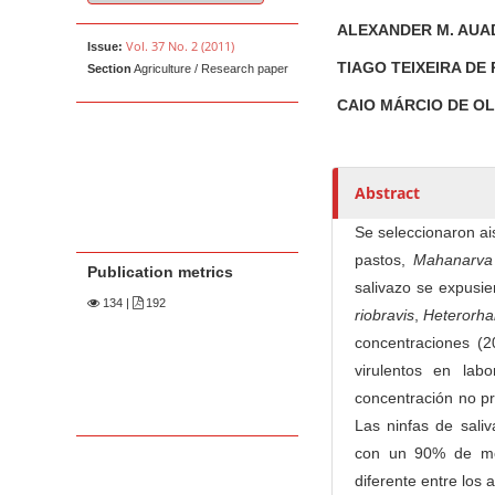
u
t
ALEXANDER M. AU
Vol. 37 No. 2 (2011)
Issue:
h
TIAGO TEIXEIRA DE
Section
Agriculture / Research paper
o
r
CAIO MÁRCIO DE O
s
Abstract
Se seleccionaron ai
pastos,
Mahanarva 
Publication metrics
salivazo se expusie
134
|
192
riobravis
,
Heterorha
concentraciones (2
virulentos en lab
concentración no pr
Las ninfas de sali
con un 90% de mo
diferente entre los