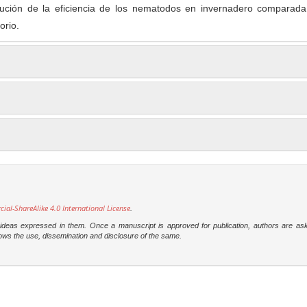
nución de la eficiencia de los nematodos en invernadero comparada
orio.
l-ShareAlike 4.0 International License
.
e ideas expressed in them. Once a manuscript is approved for publication, authors are as
t allows the use, dissemination and disclosure of the same.