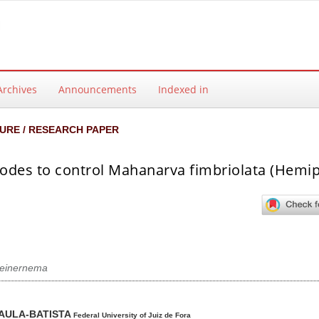
Archives
Announcements
Indexed in
URE / RESEARCH PAPER
des to control Mahanarva fimbriolata (Hemip
teinernema
ntent
PAULA-BATISTA
Federal University of Juiz de Fora