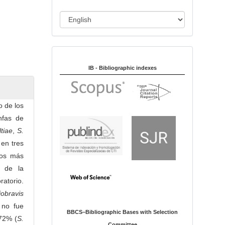
i
o
L
n
a
n
Indexed in:
g
u
IB - Bibliographic indexes
a
g
e
 de los
nfas de
ltiae
,
S.
en tres
tos más
o de la
ratorio.
iobravis
 no fue
BBCS–Bibliographic Bases with Selection
72% (
S.
Committee