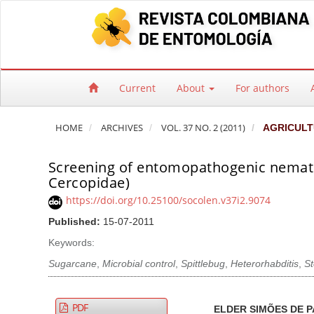
Quick jump to page content
Main Navigation
Main Content
Sidebar
Current
About
For authors
HOME
ARCHIVES
VOL. 37 NO. 2 (2011)
AGRICULT
Screening of entomopathogenic nemato
Cercopidae)
https://doi.org/10.25100/socolen.v37i2.9074
Published:
15-07-2011
Keywords:
Sugarcane
,
Microbial control
,
Spittlebug
,
Heterorhabditis
,
S
Article Sidebar
Main Article Co
A
PDF
ELDER SIMÕES DE 