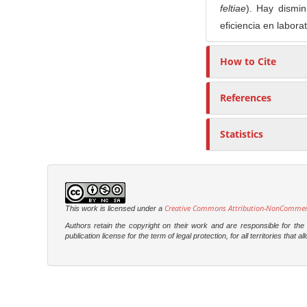
feltiae
). Hay dismi
eficiencia en laborat
How to Cite
References
Statistics
Creative Commons Attribution-NonCommercia
This work is licensed under a
Authors retain the copyright on their work and are responsible for th
publication license for the term of legal protection, for all territories tha