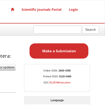
Scientific Journals Portal
Login
Search
M
a
Make a Submission
k
tera:
e
a
S
Identifiers
Online ISSN:
2665-4385
u
Printed ISSN:
0120-0488
b
10.25100/socolen
DOI:
m
i
s
Language
s