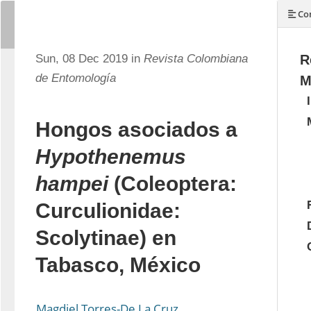
Con
Sun, 08 Dec 2019 in
Revista Colombiana
R
de Entomología
M
Hongos asociados a
Hypothenemus
hampei
(Coleoptera:
Curculionidae:
Scolytinae) en
Tabasco, México
Magdiel Torres-De La Cruz