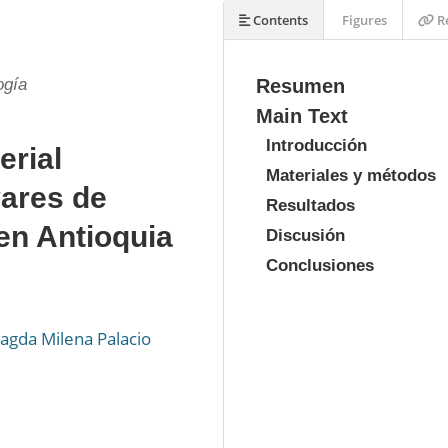
Contents
Figures
Re
ogía
Resumen
Main Text
Introducción
erial
Materiales y métodos
vares de
Resultados
 en Antioquia
Discusión
Conclusiones
agda Milena Palacio