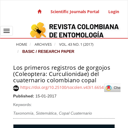
Quick jump to page content
Main Navigation
Scientific Journals Portal
Login
Main Content
Sidebar
Toggle navigation
HOME
ARCHIVES
VOL. 43 NO. 1 (2017)
BASIC / RESEARCH PAPER
Los primeros registros de gorgojos
Article Sidebar
(Coleoptera: Curculionidae) del
cuaternario colombiano copal
https://doi.org/10.25100/socolen.v43i1.6654
Published:
15-01-2017
Keywords:
Taxonomía
,
Sistemática
,
Copal Cuaternario