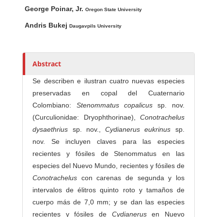
Main Article Content
A
George Poinar, Jr.
u
Oregon State University
t
Andris Bukej
Daugavpils University
h
o
r
Abstract
s
Se describen e ilustran cuatro nuevas especies
preservadas en copal del Cuaternario
Colombiano:
Stenommatus copalicus
sp. nov.
(Curculionidae: Dryophthorinae),
Conotrachelus
dysaethrius
sp. nov.,
Cydianerus eukrinus
sp.
nov. Se incluyen claves para las especies
recientes y fósiles de Stenommatus en las
especies del Nuevo Mundo, recientes y fósiles de
Conotrachelus
con carenas de segunda y los
intervalos de élitros quinto roto y tamaños de
cuerpo más de 7,0 mm; y se dan las especies
recientes y fósiles de
Cydianerus
en Nuevo