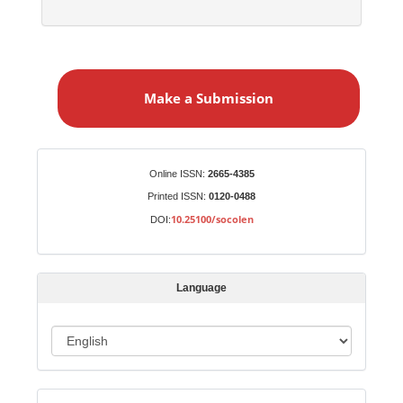
M
a
Make a Submission
k
e
a
S
Identifiers
Online ISSN:
2665-4385
u
Printed ISSN:
0120-0488
b
10.25100/socolen
DOI:
m
i
s
Language
s
i
o
L
n
a
n
g