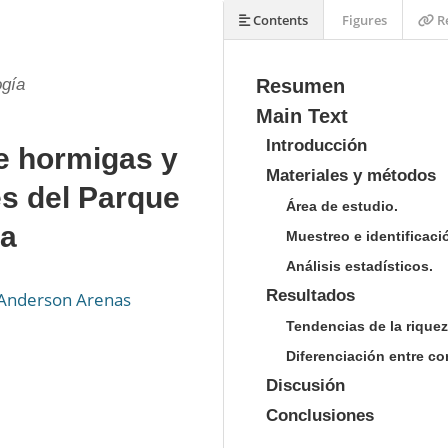
Contents
Figures
Re
ogía
Resumen
Main Text
Introducción
e hormigas y
Materiales y métodos
es del Parque
Área de estudio.
ia
Muestreo e identificaci
Análisis estadísticos.
Resultados
Anderson Arenas
Tendencias de la riqueza
Diferenciación entre c
Discusión
Conclusiones