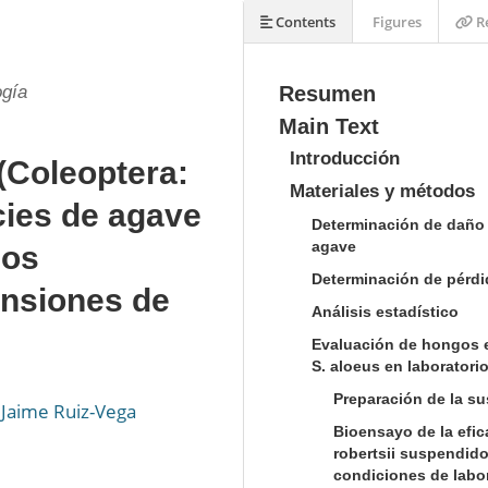
Contents
Figures
Re
ogía
Resumen
Main Text
Introducción
(Coleoptera:
Materiales y métodos
cies de agave
Determinación de daño 
agave
gos
Determinación de pérdi
nsiones de
Análisis estadístico
Evaluación de hongos 
S. aloeus en laboratorio
Preparación de la s
Jaime Ruiz-Vega
Bioensayo de la efic
robertsii suspendid
condiciones de labor