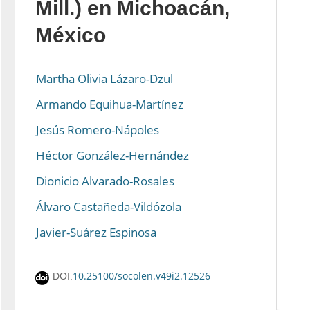
Mill.) en Michoacán,
México
Martha Olivia Lázaro-Dzul
Armando Equihua-Martínez
Jesús Romero-Nápoles
Héctor González-Hernández
Dionicio Alvarado-Rosales
Álvaro Castañeda-Vildózola
Javier-Suárez Espinosa
10.25100/socolen.v49i2.12526
DOI: