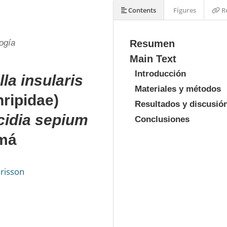
Contents
Figures
Re
ogía
Resumen
Main Text
Introducción
lla insularis
Materiales y métodos
hripidae)
Resultados y discusió
icidia sepium
Conclusiones
amá
risson