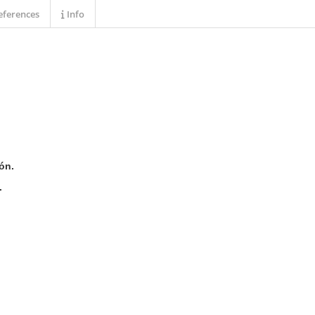
ferences
Info
ón.
.