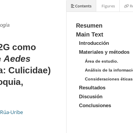
Contents
Figures
Re
ogía
Resumen
Main Text
Introducción
,2G como
Materiales y métodos
e
Aedes
Área de estudio.
a: Culicidae)
Análisis de la informaci
Consideraciones éticas
oquia,
Resultados
Discusión
Conclusiones
 Rúa-Uribe