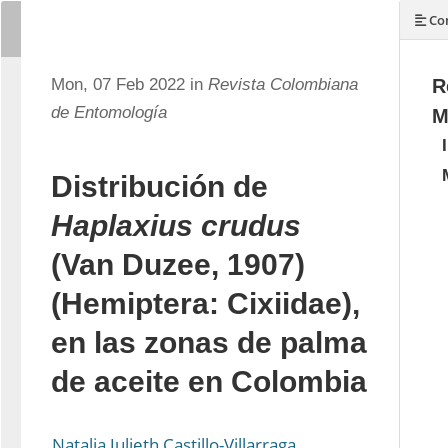
Con
Mon, 07 Feb 2022 in
Revista Colombiana
R
de Entomología
M
Distribución de
Haplaxius crudus
(Van Duzee, 1907)
(Hemiptera: Cixiidae),
en las zonas de palma
de aceite en Colombia
Natalia Julieth Castillo-Villarraga