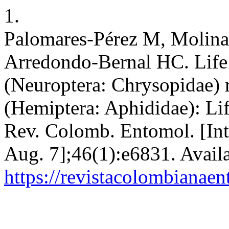
1.
Palomares-Pérez M, Molina
Arredondo-Bernal HC. Life 
(Neuroptera: Chrysopidae) 
(Hemiptera: Aphididae): Lif
Rev. Colomb. Entomol. [Inte
Aug. 7];46(1):e6831. Avail
https://revistacolombiana