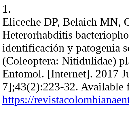
1.
Eliceche DP, Belaich MN, G
Heterorhabditis bacterioph
identificación y patogenia 
(Coleoptera: Nitidulidae) p
Entomol. [Internet]. 2017 J
7];43(2):223-32. Available 
https://revistacolombiana