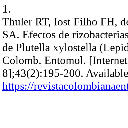
1.
Thuler RT, Iost Filho FH, d
SA. Efectos de rizobacteria
de Plutella xylostella (Lepi
Colomb. Entomol. [Internet]
8];43(2):195-200. Availabl
https://revistacolombiana