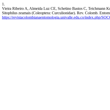
1.
Vieira Ribeiro A, Almeida Luz CE, Schetino Bastos C, Teichmann Krie
Sitophilus zeamais (Coleoptera: Curculionidae). Rev. Colomb. Entomol
https://revistacolombianaentomologia.univalle.edu.co/index.php/SO