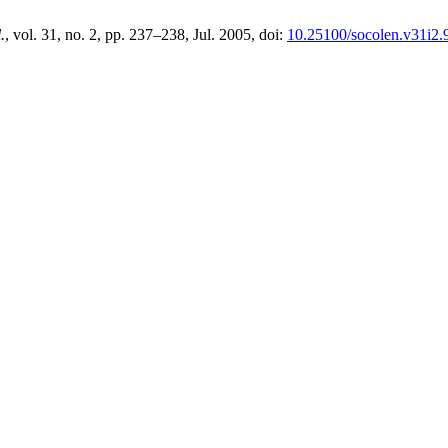
.
, vol. 31, no. 2, pp. 237–238, Jul. 2005, doi:
10.25100/socolen.v31i2.