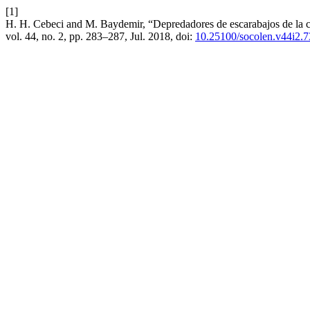
[1]
H. H. Cebeci and M. Baydemir, “Depredadores de escarabajos de la co
vol. 44, no. 2, pp. 283–287, Jul. 2018, doi:
10.25100/socolen.v44i2.