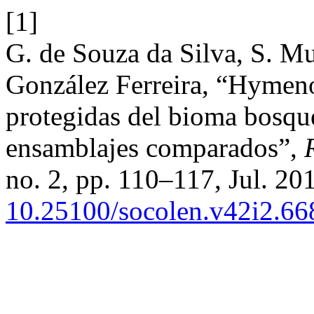
[1]
G. de Souza da Silva, S. M
González Ferreira, “Hymenop
protegidas del bioma bosque
ensamblajes comparados”,
no. 2, pp. 110–117, Jul. 201
10.25100/socolen.v42i2.66