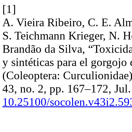
[1]
A. Vieira Ribeiro, C. E. Al
S. Teichmann Krieger, N. H
Brandão da Silva, “Toxicida
y sintéticas para el gorgojo
(Coleoptera: Curculionidae
43, no. 2, pp. 167–172, Jul.
10.25100/socolen.v43i2.59