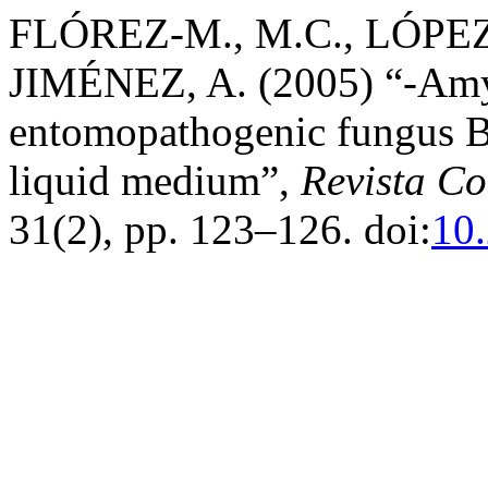
FLÓREZ-M., M.C., LÓPEZ
JIMÉNEZ, A. (2005) “-Amyl
entomopathogenic fungus B
liquid medium”,
Revista C
31(2), pp. 123–126. doi:
10