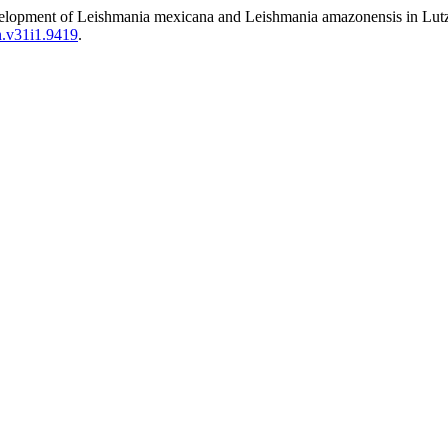
nt of Leishmania mexicana and Leishmania amazonensis in Lutzom
n.v31i1.9419
.