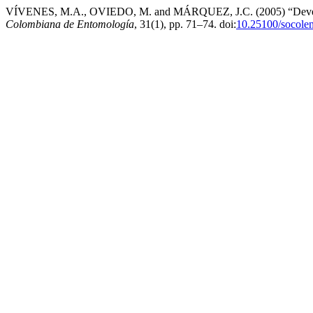
VÍVENES, M.A., OVIEDO, M. and MÁRQUEZ, J.C. (2005) “Developme
Colombiana de Entomología
, 31(1), pp. 71–74. doi:
10.25100/socole