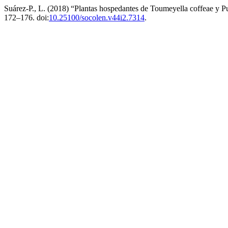
Suárez-P., L. (2018) “Plantas hospedantes de Toumeyella coffeae y P
172–176. doi:
10.25100/socolen.v44i2.7314
.