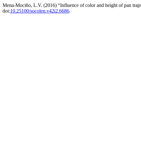
Mena-Mociño, L.V. (2016) “Influence of color and height of pan tra
doi:
10.25100/socolen.v42i2.6686
.