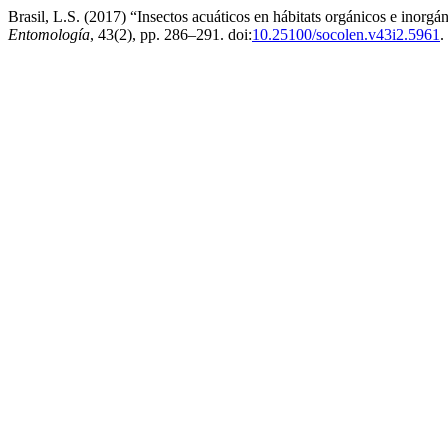
Brasil, L.S. (2017) “Insectos acuáticos en hábitats orgánicos e inorgán
Entomología
, 43(2), pp. 286–291. doi:
10.25100/socolen.v43i2.5961
.