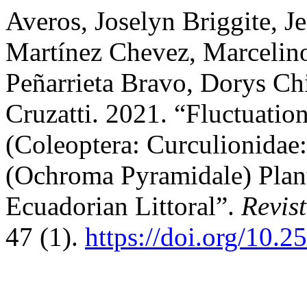
Averos, Joselyn Briggite, J
Martínez Chevez, Marceli
Peñarrieta Bravo, Dorys Chi
Cruzatti. 2021. “Fluctuati
(Coleoptera: Curculionidae:
(Ochroma Pyramidale) Planta
Ecuadorian Littoral”.
Revis
47 (1).
https://doi.org/10.