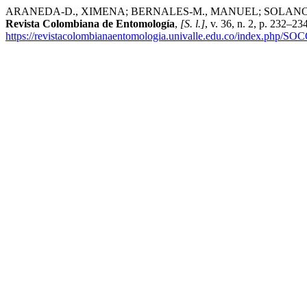
ARANEDA-D., XIMENA; BERNALES-M., MANUEL; SOLANO-S., JAIM
Revista Colombiana de Entomología
,
[S. l.]
, v. 36, n. 2, p. 232–2
https://revistacolombianaentomologia.univalle.edu.co/index.php/SO