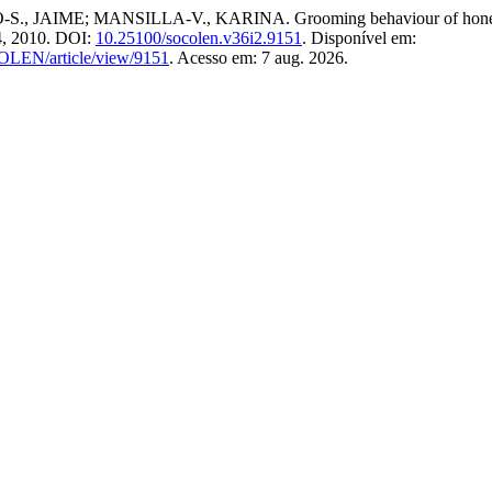
E; MANSILLA-V., KARINA. Grooming behaviour of honey bees (
34, 2010. DOI:
10.25100/socolen.v36i2.9151
. Disponível em:
COLEN/article/view/9151
. Acesso em: 7 aug. 2026.