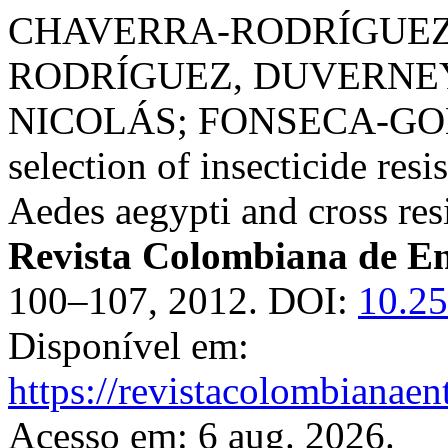
CHAVERRA-RODRÍGUEZ
RODRÍGUEZ, DUVERNE
NICOLÁS; FONSECA-GONZ
selection of insecticide res
Aedes aegypti and cross resi
Revista Colombiana de E
100–107, 2012. DOI:
10.25
Disponível em:
https://revistacolombiana
Acesso em: 6 aug. 2026.