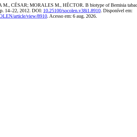
AR; MORALES M., HÉCTOR. B biotype of Bemisia tabaci (Hemipte
1, p. 14–22, 2012. DOI:
10.25100/socolen.v38i1.8910
. Disponível em:
COLEN/article/view/8910
. Acesso em: 6 aug. 2026.