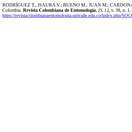
RODRÍGUEZ T., ISAURA V.; BUENO M., JUAN M.; CARDONA M., CÉS
Colombia.
Revista Colombiana de Entomología
,
[S. l.]
, v. 38, n. 
https://revistacolombianaentomologia.univalle.edu.co/index.php/SO