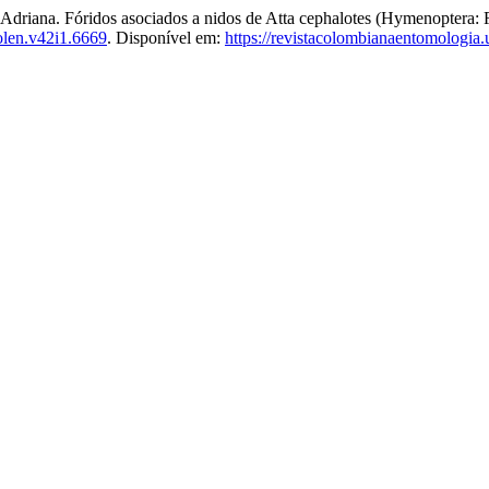
na. Fóridos asociados a nidos de Atta cephalotes (Hymenoptera: Fo
olen.v42i1.6669
. Disponível em:
https://revistacolombianaentomologi