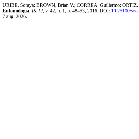
URIBE, Soraya; BROWN, Brian V.; CORREA, Guillermo; ORTIZ, Adria
Entomología
,
[S. l.]
, v. 42, n. 1, p. 48–53, 2016. DOI:
10.25100/soc
7 aug. 2026.