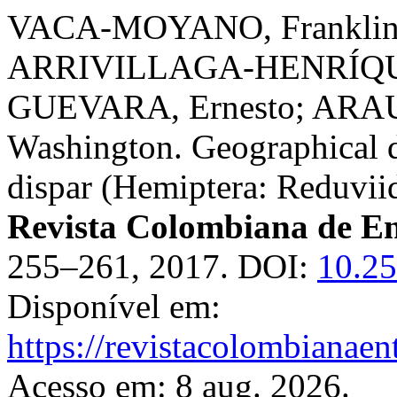
VACA-MOYANO, Franklin;
ARRIVILLAGA-HENRÍQUE
GUEVARA, Ernesto; ARAU
Washington. Geographical d
dispar (Hemiptera: Reduviid
Revista Colombiana de E
255–261, 2017. DOI:
10.25
Disponível em:
https://revistacolombiana
Acesso em: 8 aug. 2026.