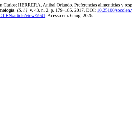
; HERRERA, Anibal Orlando. Preferencias alimenticias y respuestas
mología
,
[S. l.]
, v. 43, n. 2, p. 179–185, 2017. DOI:
10.25100/socolen.
COLEN/article/view/5941
. Acesso em: 6 aug. 2026.