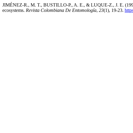
JIMÉNEZ-R., M. T., BUSTILLO-P., A. E., & LUQUE-Z., J. E. (1997). 
ecosystems.
Revista Colombiana De Entomología
,
23
(1), 19-23.
http