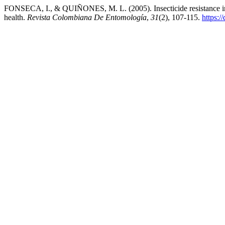
FONSECA, I., & QUIÑONES, M. L. (2005). Insecticide resistance in m
health.
Revista Colombiana De Entomología
,
31
(2), 107-115.
https:/