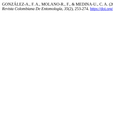
GONZÁLEZ-A., F. A., MOLANO-R., F., & MEDINA-U., C. A. (2009).
Revista Colombiana De Entomología
,
35
(2), 253-274.
https://doi.or