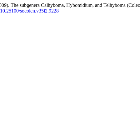
 The subgenera Calhyboma, Hybomidium, and Telhyboma (Coleoptera
g/10.25100/socolen.v35i2.9228