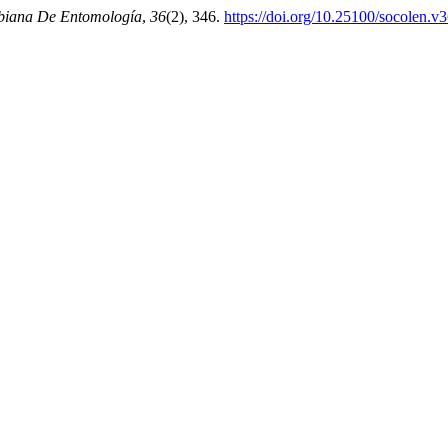
biana De Entomología
,
36
(2), 346.
https://doi.org/10.25100/socolen.v