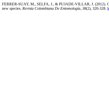
FERRER-SUAY, M., SELFA, J., & PUJADE-VILLAR, J. (2012). Charip
new species.
Revista Colombiana De Entomología
,
38
(2), 320-328.
h