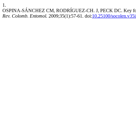
1.
OSPINA-SÁNCHEZ CM, RODRÍGUEZ-CH. J, PECK DC. Key for the ide
Rev. Colomb. Entomol.
2009;35(1):57-61. doi:
10.25100/socolen.v35