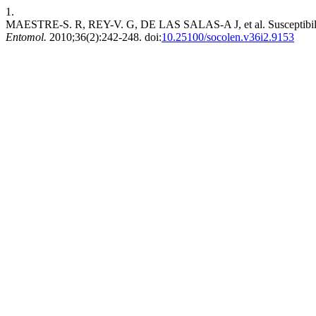
1.
MAESTRE-S. R, REY-V. G, DE LAS SALAS-A J, et al. Susceptibility s
Entomol.
2010;36(2):242-248. doi:
10.25100/socolen.v36i2.9153