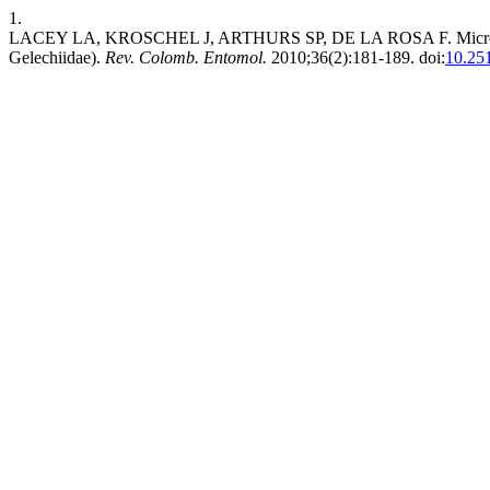
1.
LACEY LA, KROSCHEL J, ARTHURS SP, DE LA ROSA F. Microbial Co
Gelechiidae).
Rev. Colomb. Entomol.
2010;36(2):181-189. doi:
10.25