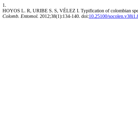
1.
HOYOS L. R, URIBE S. S, VÉLEZ I. Typification of colombian spec
Colomb. Entomol.
2012;38(1):134-140. doi:
10.25100/socolen.v38i1