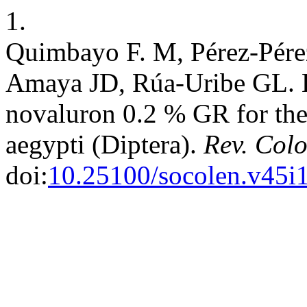
1.
Quimbayo F. M, Pérez-Pérez
Amaya JD, Rúa-Uribe GL. Ev
novaluron 0.2 % GR for the
aegypti (Diptera).
Rev. Col
doi:
10.25100/socolen.v45i