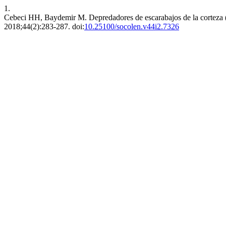
1.
Cebeci HH, Baydemir M. Depredadores de escarabajos de la corteza (C
2018;44(2):283-287. doi:
10.25100/socolen.v44i2.7326