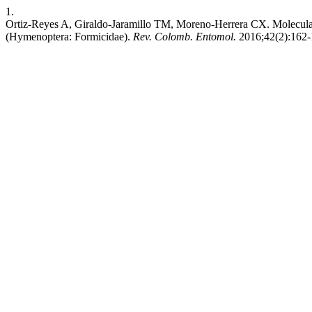
1.
Ortiz-Reyes A, Giraldo-Jaramillo TM, Moreno-Herrera CX. Molecular a
(Hymenoptera: Formicidae).
Rev. Colomb. Entomol.
2016;42(2):162-1