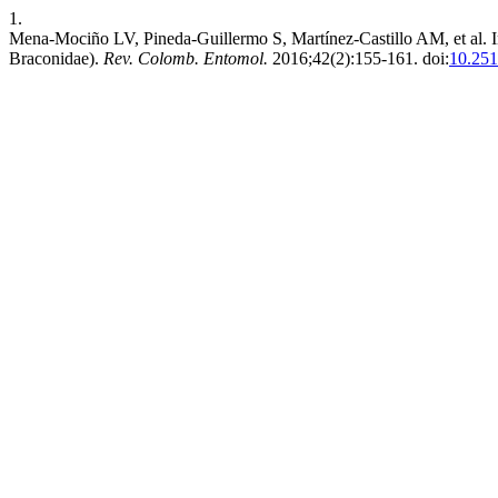
1.
Mena-Mociño LV, Pineda-Guillermo S, Martínez-Castillo AM, et al. In
Braconidae).
Rev. Colomb. Entomol.
2016;42(2):155-161. doi:
10.251