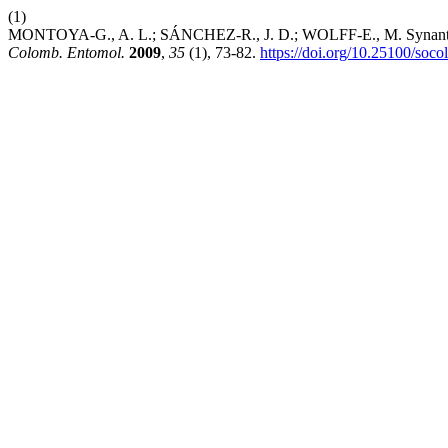
(1)
MONTOYA-G., A. L.; SÁNCHEZ-R., J. D.; WOLFF-E., M. Synanthrop
Colomb. Entomol.
2009
,
35
(1), 73-82.
https://doi.org/10.25100/soc