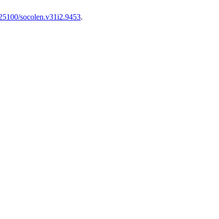
0.25100/socolen.v31i2.9453
.