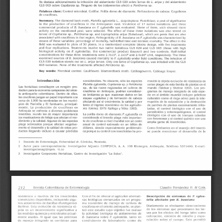
a
i
l
s