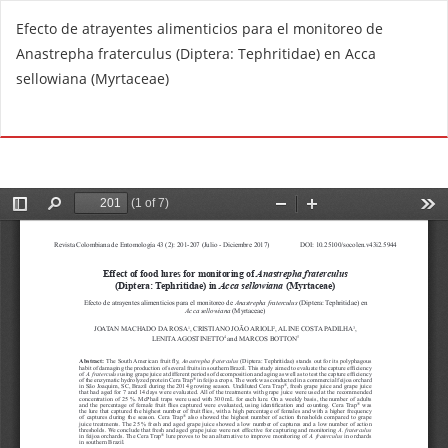
R
Efecto de atrayentes alimenticios para el monitoreo de
e
Anastrepha fraterculus (Diptera: Tephritidae) en Acca
t
sellowiana (Myrtaceae)
u
r
Do
D
n
o
t
w
o
n
A
l
r
o
t
a
i
d
c
P
l
D
e
F
D
e
t